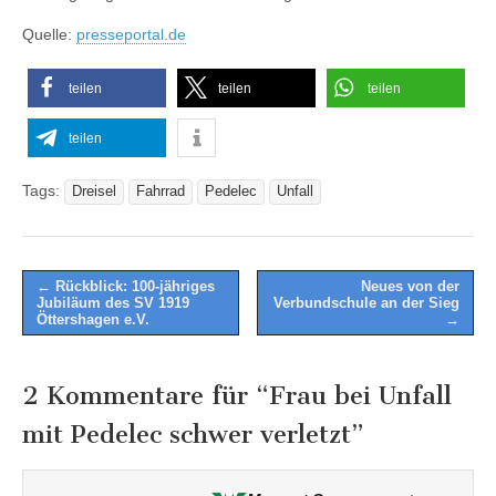
Quelle:
presseportal.de
teilen
teilen
teilen
teilen
Tags:
Dreisel
Fahrrad
Pedelec
Unfall
Post
← Rückblick: 100-jähriges
Neues von der
Jubiläum des SV 1919
Verbundschule an der Sieg
navigation
Öttershagen e.V.
→
2 Kommentare für “
Frau bei Unfall
mit Pedelec schwer verletzt
”