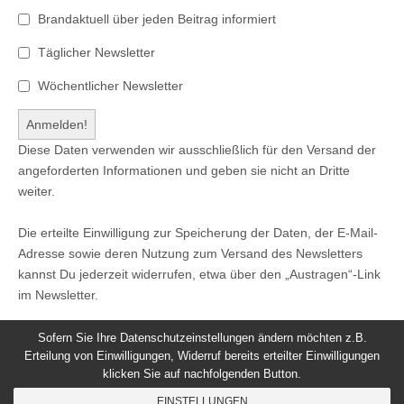
Brandaktuell über jeden Beitrag informiert
Täglicher Newsletter
Wöchentlicher Newsletter
Diese Daten verwenden wir ausschließlich für den Versand der
angeforderten Informationen und geben sie nicht an Dritte
weiter.
Die erteilte Einwilligung zur Speicherung der Daten, der E-Mail-
Adresse sowie deren Nutzung zum Versand des Newsletters
kannst Du jederzeit widerrufen, etwa über den „Austragen“-Link
im Newsletter.
Sofern Sie Ihre Datenschutzeinstellungen ändern möchten z.B.
Erteilung von Einwilligungen, Widerruf bereits erteilter Einwilligungen
klicken Sie auf nachfolgenden Button.
© 2026
Windeck24
-
Impressum
/
Datenschutzerklärung
/
EINSTELLUNGEN