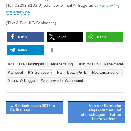
(Tel: 02292 9133-0) oder per e-mail Anfrage unter
karten@kg-
schladern.de
(Text & Bild: KG Schladern)
teilen
teilen
teilen
teilen
Tags:
Die Flashlights
Herrensitzung
Just for Fun
Kabelmetal
Karneval
KG Schladern
Palm Beach Girls
Rockemariechen
Strunz & Büggel
Westerwälder Wirbelwind
Post
← Schlachtessen 2017 in
Von der Fahrbahn
Geilhausen
abgekommen und
navigation
überschlagen – Fahrer
leicht verletzt →