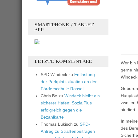
SMARTPHONE / TABLET
APP
LETZTE KOMMENTARE
Wer bin 
gerne hi
SPD Windeck
zu
Entlastung
Windeck
der Parkplatzsituation an der
Geboren 
Förderscdhule Rossel
Hauptsch
Chris Bo
zu
Windeck bleibt ein
zweiten 
sicherer Hafen: SozialPlus
studiert
erfolgreich gegen die
Bezahlkarte
In meine
Thomas Lukisch
zu
SPD-
des Bere
Antrag zu Straßenbeiträgen
Sicherhei