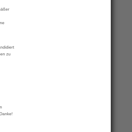
mäßer
une
ndidiert
sen zu
en
 Danke!