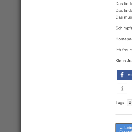
Das find
Das fin
Das müs
Schimpfe
Homepa
Ich freue
Klaus Ju
te
Tags:
B
Post
← Leic