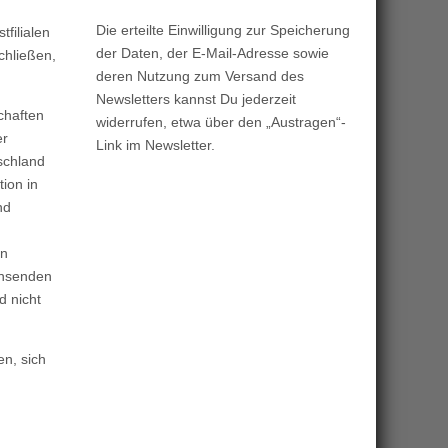
Die erteilte Einwilligung zur Speicherung
tfilialen
der Daten, der E-Mail-Adresse sowie
chließen,
deren Nutzung zum Versand des
Newsletters kannst Du jederzeit
chaften
widerrufen, etwa über den „Austragen“-
er
Link im Newsletter.
schland
ion in
nd
in
achsenden
d nicht
en, sich