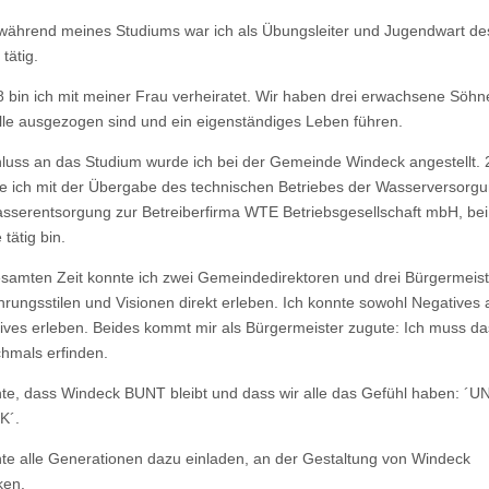
während meines Studiums war ich als Übungsleiter und Jugendwart de
tätig.
8 bin ich mit meiner Frau verheiratet. Wir haben drei erwachsene Söhne
alle ausgezogen sind und ein eigenständiges Leben führen.
luss an das Studium wurde ich bei der Gemeinde Windeck angestellt.
e ich mit der Übergabe des technischen Betriebes der Wasserversorg
sserentsorgung zur Betreiberfirma WTE Betriebsgesellschaft mbH, bei 
 tätig bin.
esamten Zeit konnte ich zwei Gemeindedirektoren und drei Bürgermeist
hrungsstilen und Visionen direkt erleben. Ich konnte sowohl Negatives 
itives erleben. Beides kommt mir als Bürgermeister zugute: Ich muss d
chmals erfinden.
te, dass Windeck BUNT bleibt und dass wir alle das Gefühl haben: ´
K´.
te alle Generationen dazu einladen, an der Gestaltung von Windeck
ken.