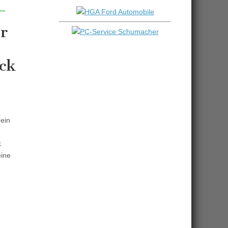
r
ck
 ein
k
eine