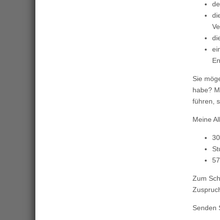
de
di
Ve
di
ei
En
Sie möge
habe? Mi
führen, 
Meine Al
30
St
57
Zum Schl
Zuspruch
Senden S