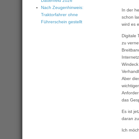
Dattenfeld 2026
Nach Zeugenhinweis:
In der he
Traktorfahrer ohne
schon la
Führerschein gestellt
wird es 
Digitale
zu verne
Breitban
Internet
Windeck 
Verhandl
Aber die
wichtige
Anforder
das Gesp
Es ist je
daran zu
Ich möch