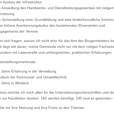
n Ausbau der Infrastruktur
e Ansiedlung des Handwerks- und Dienstleistungsgewerbes mit zeitge
rnetzung
e Sicherstellung einer Grundbildung und eine kinderfreundliche Komm
ne höhere Anerkennungskultur des bestehenden Ehrenamtes und
gagements der Vereine
n sich fragen, warum ich nicht eher für das Amt des Bürgermeisters ka
r liegt viel daran, meine Gemeinde nicht nur mit dem nötigen Fachwis
sondern mit Lebensreife und umfangreichen, praktischen Erfahrungen.
leinstellungsmerkmale:
 Jahre Erfahrung in der Verwaltung
udium der Kommunal- und Umwelttechnik
 Jahre in Windeck
uss möchte ich noch allen für die Unterstützungsunterschriften und d
 zur Kandidatur danken. 160 werden benötigt, 190 sind es geworden.
ie mir Ihre Meinung und Ihre Fotos zu den Themen: