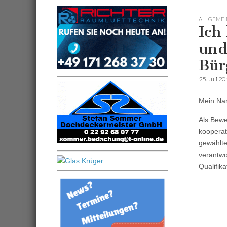
ALLGEMEI
Ich
und
Bür
25. Juli 2
Mein Na
Als Bewe
kooperat
gewählte
verantwo
Qualifik