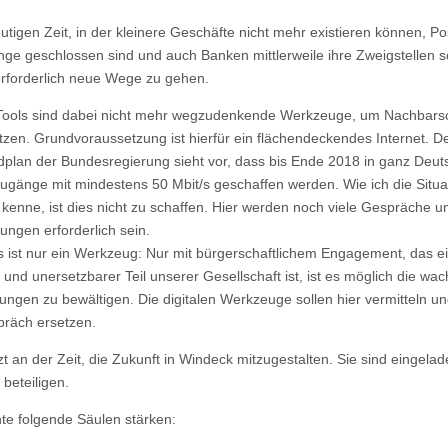
utigen Zeit, in der kleinere Geschäfte nicht mehr existieren können, Pos
nge geschlossen sind und auch Banken mittlerweile ihre Zweigstellen s
erforderlich neue Wege zu gehen.
 Tools sind dabei nicht mehr wegzudenkende Werkzeuge, um Nachbars
tzen. Grundvoraussetzung ist hierfür ein flächendeckendes Internet. D
dplan der Bundesregierung sieht vor, dass bis Ende 2018 in ganz Deut
zugänge mit mindestens 50 Mbit/s geschaffen werden. Wie ich die Situat
kenne, ist dies nicht zu schaffen. Hier werden noch viele Gespräche u
ungen erforderlich sein.
s ist nur ein Werkzeug: Nur mit bürgerschaftlichem Engagement, das e
r und unersetzbarer Teil unserer Gesellschaft ist, ist es möglich die w
ungen zu bewältigen. Die digitalen Werkzeuge sollen hier vermitteln un
räch ersetzen.
tzt an der Zeit, die Zukunft in Windeck mitzugestalten. Sie sind eingelad
 beteiligen.
te folgende Säulen stärken: