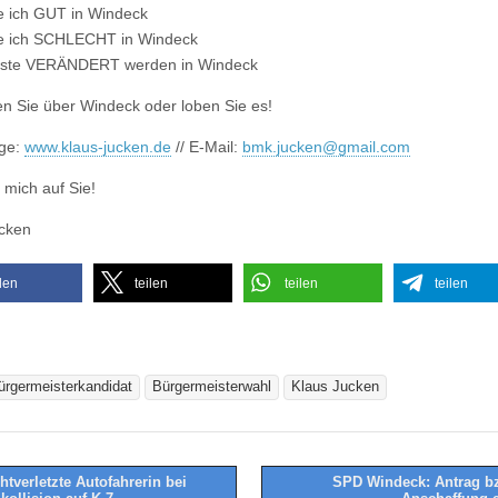
e ich GUT in Windeck
de ich SCHLECHT in Windeck
ste VERÄNDERT werden in Windeck
n Sie über Windeck oder loben Sie es!
ge:
www.klaus-jucken.de
// E-Mail:
bmk.jucken@gmail.com
 mich auf Sie!
cken
ilen
teilen
teilen
teilen
ürgermeisterkandidat
Bürgermeisterwahl
Klaus Jucken
htverletzte Autofahrerin bei
SPD Windeck: Antrag bz