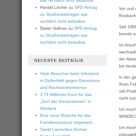
war rechtlich nicht belastbar
Harald Löcher
zu
SPD-Antrag
Vor und 
zu Straßenbeiträgen war
Rosbach 
rechtlich nicht belastbar
Seit 198
Dieter Vollmer
zu
SPD-Antrag
bereits 
zu Straßenbeiträgen war
rechtlich nicht belastbar
Im Ansch
wechselt
der Abwa
NEUESTE BEITRÄGE
bis heute
Viele Besucher beim Infostand
In der g
in Dattenfeld gegen Rassismus
ihren Fü
und Rechtsextremismus
viel Pos
3,74 Millionen Euro für das
nicht no
„Dorf der Generationen“ in
Windeck
Ich möch
Eine neue Rutsche für das
WINDEC
Familienzentrum Vogelnest
Ich möch
Sankt Laurentius Kirmes
mitzuwir