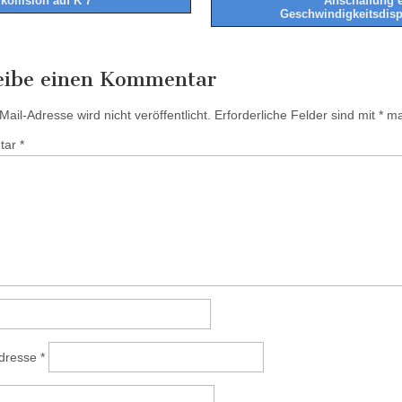
kollision auf K 7
Anschaffung e
tion
Geschwindigkeitsdis
eibe einen Kommentar
ail-Adresse wird nicht veröffentlicht.
Erforderliche Felder sind mit
*
mar
tar
*
Adresse
*