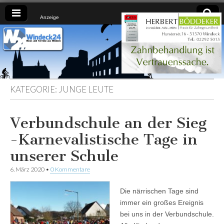
Anzeige
Windeck24
Nachrichten
aus dem
Ländchen
für das
Ländchen
KATEGORIE:
JUNGE LEUTE
Verbundschule an der Sieg
-Karnevalistische Tage in
unserer Schule
6. März 2020
•
0 Kommentare
Die närrischen Tage sind
immer ein großes Ereignis
bei uns in der Verbundschule.