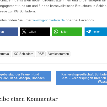
chladern dankt allen neuen Ordensträgerinnen und Ordensträgern für 
Engagement rund um und für das karnevalistische Brauchtum in Schlad
 Treue zur KG Schladern.
Infos finden Sie unter
www.kg-schladern.de
oder bei Facebook.
ilen
teilen
teilen
teilen
arneval
KG Schladern
RSE
Verdienstorden
gebetstag der Frauen (und
Karnevalsgesellschaft Schlade
) 2020 in St. Joseph, Rosbach
e.V. – Veedelsjungen brechen
tion
Wasse
eibe einen Kommentar