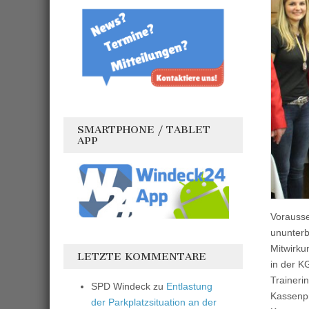
SMARTPHONE / TABLET
APP
Vorausse
ununterb
Mitwirku
LETZTE KOMMENTARE
in der K
Traineri
SPD Windeck
zu
Entlastung
Kassenpr
der Parkplatzsituation an der