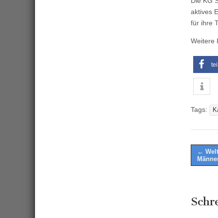
Die KG S
aktives 
für ihre
Weitere 
te
Tags:
K
Post
← Welt
Männer
naviga
Schr