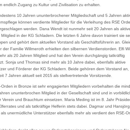
m endlich Zugang zu Kultur und Zivilisation zu erhalten.
destens 10 Jahren ununterbrochener Mitgliedschaft und 5 Jahren akti
mspflege können verdiente Mitglieder für die Verleihung des RSE Orde
orgeschlagen werden. Dana Wendt ist nunmehr seit 20 Jahren als aktiv
Mitglied in der KG Schladern. Die letzten 6 Jahre davon trainiert sie se
pen und gehört dem aktuellen Vorstand als Geschäftsführerin an. Glei
er der Familie Willmeroth erhielten den silbernen Verdienstorden. Elfi W
 mehr als 20 Jahren Mitglied und hat den Verein durchgängig tatkräftig
tzt. Sonja und Thomas sind mehr als 10 Jahre dabei, ebenfalls aktive
tzer und Förderer der KG Schladern. Beide gehören dem Vorstand an,
eit 7 Jahren aktuell seit 2015 als stellvertretende Vorsitzende.
Orden in Bronze ist sehr engagierten Mitgliedern vorbehalten die min
Jahren ununterbrochen Mitglied in der Gesellschaft sind und in vorbildli
r Verein und Brauchtum einsetzen. Maria Meding ist im 8. Jahr Präside
ferrates und als tatkräftige Helferin stets dabei. Dagmar und Hansjörg
n als unermüdliche Unterstützer ebenfalls mehr als verdient den RSE-O