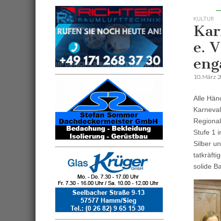
KULTUR
Kar
e. 
eng
10. März 
Alle Hän
Karneval
Regional
Stufe 1 i
Silber u
tatkräft
solide B