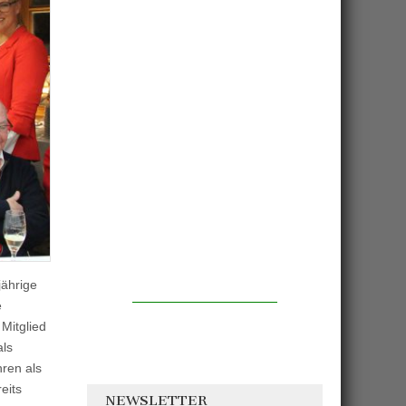
jährige
e
Mitglied
als
hren als
eits
NEWSLETTER