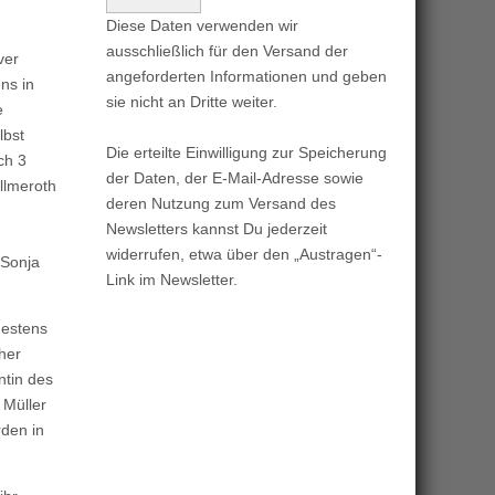
Diese Daten verwenden wir
ausschließlich für den Versand der
ver
angeforderten Informationen und geben
ns in
sie nicht an Dritte weiter.
e
lbst
Die erteilte Einwilligung zur Speicherung
ch 3
der Daten, der E-Mail-Adresse sowie
illmeroth
deren Nutzung zum Versand des
Newsletters kannst Du jederzeit
widerrufen, etwa über den „Austragen“-
 Sonja
Link im Newsletter.
destens
cher
ntin des
 Müller
rden in