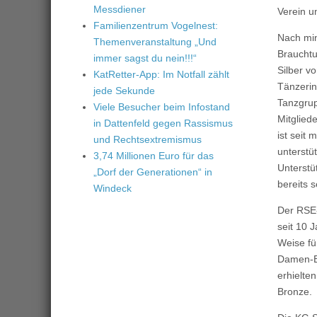
Messdiener
Verein u
Familienzentrum Vogelnest:
Nach min
Themenveranstaltung „Und
Brauchtu
immer sagst du nein!!!“
Silber v
KatRetter-App: Im Notfall zählt
Tänzerin 
jede Sekunde
Tanzgrup
Viele Besucher beim Infostand
Mitglied
in Dattenfeld gegen Rassismus
ist seit
und Rechtsextremismus
unterstü
3,74 Millionen Euro für das
Unterstü
„Dorf der Generationen“ in
bereits s
Windeck
Der RSE-
seit 10 
Weise fü
Damen-El
erhielte
Bronze.