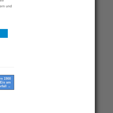
ihr
ern und
rn 1900
 Eis am
rfall →