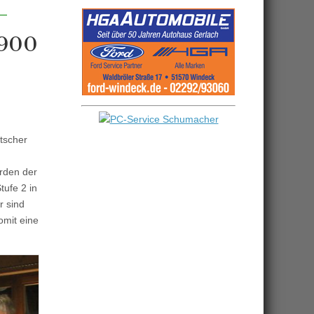
1900
tscher
orden der
tufe 2 in
r sind
omit eine