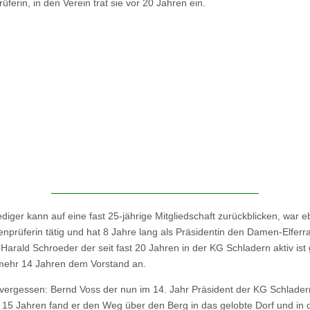
ferin, in den Verein trat sie vor 20 Jahren ein.
ediger kann auf eine fast 25-jährige Mitgliedschaft zurückblicken, war e
enprüferin tätig und hat 8 Jahre lang als Präsidentin den Damen-Elferra
 Harald Schroeder der seit fast 20 Jahren in der KG Schladern aktiv ist
mehr 14 Jahren dem Vorstand an.
 vergessen: Bernd Voss der nun im 14. Jahr Präsident der KG Schladern
 15 Jahren fand er den Weg über den Berg in das gelobte Dorf und in 