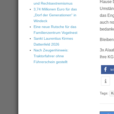
Hause D
und Rechtsextremismus
Umständ
3,74 Millionen Euro für das
„Dorf der Generationen“ in
das Eng
Windeck
auch no
Eine neue Rutsche für das
bedank
Familienzentrum Vogelnest
Sankt Laurentius Kirmes
Bleiben
Dattenfeld 2026
3x Alaa
Nach Zeugenhinweis:
Traktorfahrer ohne
Ihre KG
Führerschein gestellt
te
Tags:
K