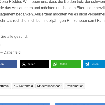
oria Rödder. Wir freuen uns, dass die Beiden trotz der schwier
e das Amt antreten und möchten uns bei den Eltern sehr herzli
agement bedanken. Außerdem möchten wir es nicht versäume
chmals recht herzlich beim letztjährigen Prinzenpaar samt Fami
en.
 Sie alle gesund.
f
 – Dattenfeld
ilen
teilen
teilen
teilen
arneval
KG Dattenfeld
Kinderprinzenpaar
Proklamation