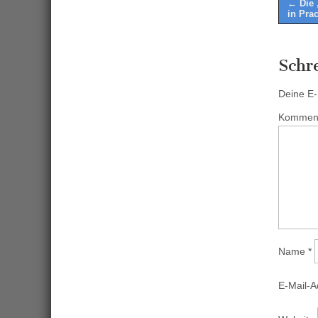
Post
← Die 
in Pra
naviga
Schr
Deine E-M
Kommen
Name
*
E-Mail-