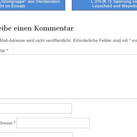
„Grüngruppe“ aus Steckenstein
L 276 (K 7): Sperrung z
cht im Einsatz
Leuscheid und Weyerb
tion
eibe einen Kommentar
ail-Adresse wird nicht veröffentlicht.
Erforderliche Felder sind mit
*
mar
tar
*
Adresse
*