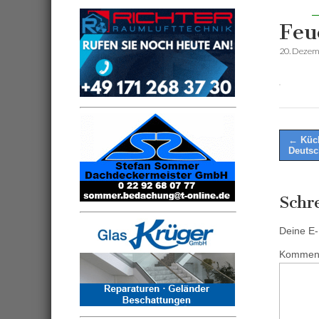
Feu
20. Dezem
Post
← Küch
Deutsc
naviga
Schr
Deine E-M
Kommen