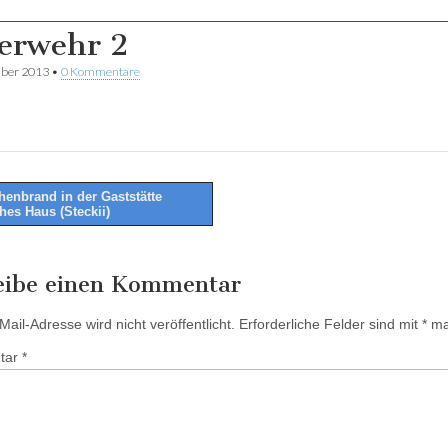
erwehr 2
ber 2013
•
0 Kommentare
enbrand in der Gaststätte
hes Haus (Steckii)
tion
eibe einen Kommentar
ail-Adresse wird nicht veröffentlicht.
Erforderliche Felder sind mit
*
mar
tar
*