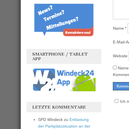
Name
*
E-Mail-
SMARTPHONE / TABLET
Website
APP
Name,
Komment
Ich 
LETZTE KOMMENTARE
SPD Windeck
zu
Entlastung
der Parkplatzsituation an der