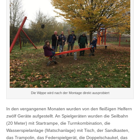
Die Wippe wird nach der Montage direkt ausprobiert
In den
vergangenen Monaten
wurden von den fleißigen Helfern
zwölf Geräte aufgestellt. An Spielgeräten wurden die
Seilbahn
(20 Meter) mit Startrampe, die Turmkombination, die
Wasserspielanlage (Matschanlage) mit Tisch, der Sandkasten,
das Trampolin, das Federspielgerät, die Doppelschaukel, das