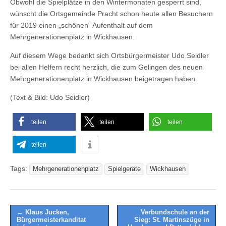
Obwohl die Spielplätze in den Wintermonaten gesperrt sind,
wünscht die Ortsgemeinde Pracht schon heute allen Besuchern
für 2019 einen „schönen“ Aufenthalt auf dem
Mehrgenerationenplatz in Wickhausen.
Auf diesem Wege bedankt sich Ortsbürgermeister Udo Seidler
bei allen Helfern recht herzlich, die zum Gelingen des neuen
Mehrgenerationenplatz in Wickhausen beigetragen haben.
(Text & Bild: Udo Seidler)
teilen
teilen
teilen
teilen
Tags:
Mehrgenerationenplatz
Spielgeräte
Wickhausen
Post
← Klaus Jucken,
Verbundschule an der
Bürgermeisterkanditat
Sieg: St. Martinszüge in
navigation