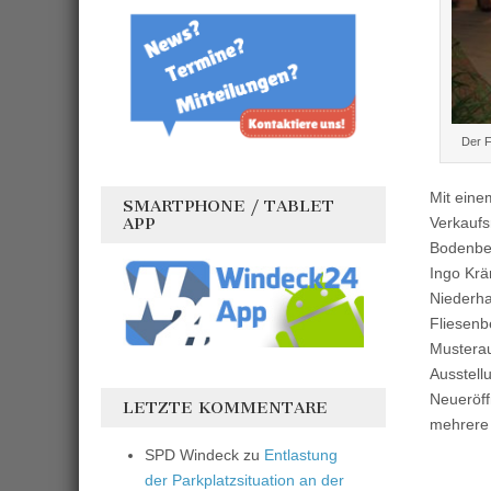
Der F
Mit eine
SMARTPHONE / TABLET
APP
Verkaufs
Bodenbel
Ingo Krä
Niederha
Fliesenb
Musterau
Ausstell
Neueröff
LETZTE KOMMENTARE
mehrere 
SPD Windeck
zu
Entlastung
der Parkplatzsituation an der