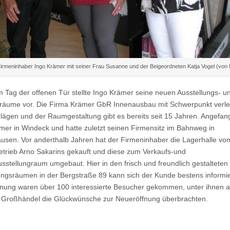
irmeninhaber Ingo Krämer mit seiner Frau Susanne und der Beigeordneten Katja Vogel (von l
m Tag der offenen Tür stellte Ingo Krämer seine neuen Ausstellungs- u
räume vor. Die Firma Krämer GbR Innenausbau mit Schwerpunkt verl
ägen und der Raumgestaltung gibt es bereits seit 15 Jahren. Angefan
mer in Windeck und hatte zuletzt seinen Firmensitz im Bahnweg in
usen. Vor anderthalb Jahren hat der Firmeninhaber die Lagerhalle vo
etrieb Arno Sakarins gekauft und diese zum Verkaufs-und
sstellungraum umgebaut. Hier in den frisch und freundlich gestalteten
ungsräumen in der Bergstraße 89 kann sich der Kunde bestens informi
nung waren über 100 interessierte Besucher gekommen, unter ihnen 
Großhändel die Glückwünsche zur Neueröffnung überbrachten.