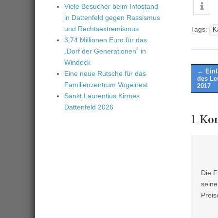
Viele Besucher beim Infostand
in Dattenfeld gegen Rassismus
und Rechtsextremismus
Tags:
K
3,74 Millionen Euro für das
„Dorf der Generationen“ in
Windeck
Post
← Einl
Eine neue Rutsche für das
des Le
naviga
Familienzentrum Vogelnest
2017
Sankt Laurentius Kirmes
Dattenfeld 2026
1 Ko
Die F
seine
Preis