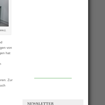
inks).
nd
egen von
gen hat
m
eren. Zur
auch
NEWSLETTER