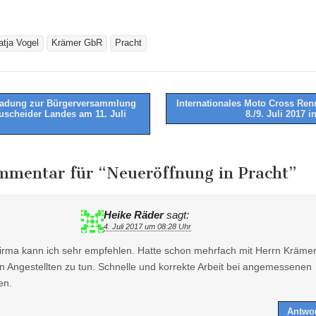
atja Vogel
Krämer GbR
Pracht
adung zur Bürgerversammlung
Internationales Moto Cross Re
uscheider Landes am 11. Juli
8./9. Juli 2017 
tion
mmentar für “
Neueröffnung in Pracht
”
Heike Räder
sagt:
4. Juli 2017 um 08:28 Uhr
irma kann ich sehr empfehlen. Hatte schon mehrfach mit Herrn Kräme
n Angestellten zu tun. Schnelle und korrekte Arbeit bei angemessenen
en.
Antwo