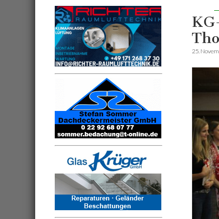
KG-
Th
25. Novem