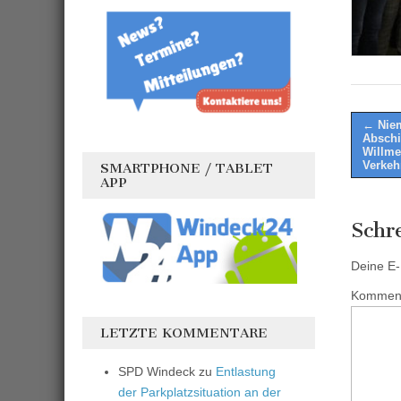
Post
← Nie
Abschi
naviga
Willme
Verkeh
SMARTPHONE / TABLET
APP
Schr
Deine E-M
Kommen
LETZTE KOMMENTARE
SPD Windeck
zu
Entlastung
der Parkplatzsituation an der