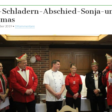
Schladern-Abschied-Sonja-u
omas
ber 2019
•
0 Kommentare