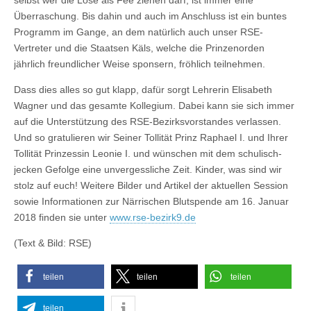
selbst wer die Lose als Fee ziehen darf, ist immer eine
Überraschung. Bis dahin und auch im Anschluss ist ein buntes
Programm im Gange, an dem natürlich auch unser RSE-
Vertreter und die Staatsen Käls, welche die Prinzenorden
jährlich freundlicher Weise sponsern, fröhlich teilnehmen.
Dass dies alles so gut klapp, dafür sorgt Lehrerin Elisabeth
Wagner und das gesamte Kollegium. Dabei kann sie sich immer
auf die Unterstützung des RSE-Bezirksvorstandes verlassen.
Und so gratulieren wir Seiner Tollität Prinz Raphael I. und Ihrer
Tollität Prinzessin Leonie I. und wünschen mit dem schulisch-
jecken Gefolge eine unvergessliche Zeit. Kinder, was sind wir
stolz auf euch! Weitere Bilder und Artikel der aktuellen Session
sowie Informationen zur Närrischen Blutspende am 16. Januar
2018 finden sie unter
www.rse-bezirk9.de
(Text & Bild: RSE)
teilen
teilen
teilen
teilen