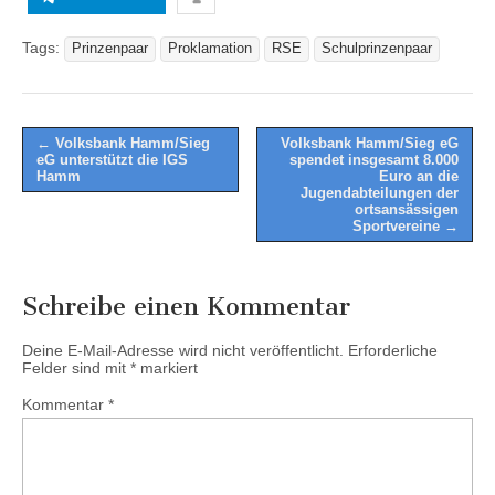
Tags:
Prinzenpaar
Proklamation
RSE
Schulprinzenpaar
Post
← Volksbank Hamm/Sieg
Volksbank Hamm/Sieg eG
eG unterstützt die IGS
spendet insgesamt 8.000
navigation
Hamm
Euro an die
Jugendabteilungen der
ortsansässigen
Sportvereine →
Schreibe einen Kommentar
Deine E-Mail-Adresse wird nicht veröffentlicht.
Erforderliche
Felder sind mit
*
markiert
Kommentar
*