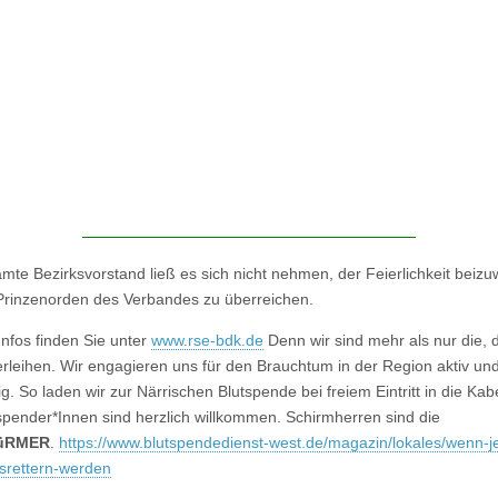
mte Bezirksvorstand ließ es sich nicht nehmen, der Feierlichkeit beiz
Prinzenorden des Verbandes zu überreichen.
Infos finden Sie unter
www.rse-bdk.de
Denn wir sind mehr als nur die, 
rleihen. Wir engagieren uns für den Brauchtum in der Region aktiv un
g. So laden wir zur Närrischen Blutspende bei freiem Eintritt in die Kab
tspender*Innen sind herzlich willkommen. Schirmherren sind die
üRMER
.
https://www.blutspendedienst-west.de/magazin/lokales/wenn-j
srettern-werden