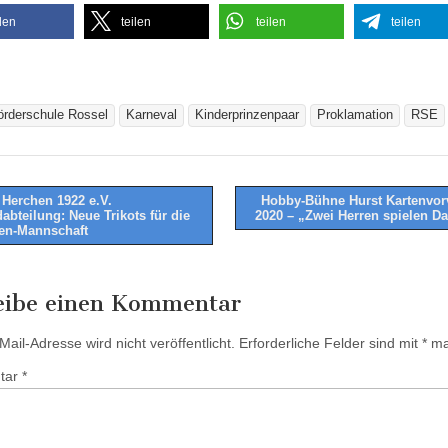
ilen
teilen
teilen
teilen
örderschule Rossel
Karneval
Kinderprinzenpaar
Proklamation
RSE
Herchen 1922 e.V.
Hobby-Bühne Hurst Kartenvor
abteilung: Neue Trikots für die
2020 – „Zwei Herren spielen 
tion
en-Mannschaft
eibe einen Kommentar
ail-Adresse wird nicht veröffentlicht.
Erforderliche Felder sind mit
*
mar
tar
*