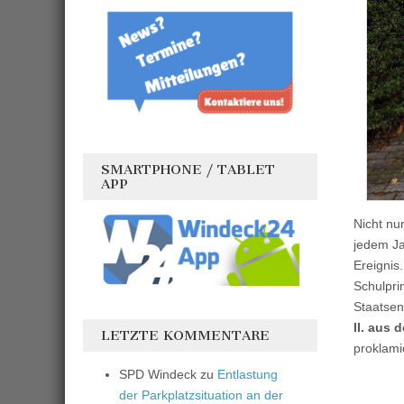
SMARTPHONE / TABLET
APP
Nicht nu
jedem Ja
Ereignis
Schulpri
Staatsen
II. aus 
LETZTE KOMMENTARE
proklami
SPD Windeck
zu
Entlastung
der Parkplatzsituation an der