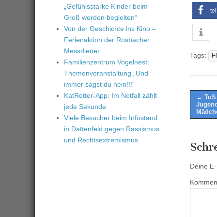
„Gefühlsstarke Kinder beim
te
Groß werden begleiten“
Von der Geschichte ins Kino –
Ferienaktion der Rosbacher
Messdiener
Tags:
F
Familienzentrum Vogelnest:
Themenveranstaltung „Und
immer sagst du nein!!!“
Post
KatRetter-App: Im Notfall zählt
← TuS 
Jugend
jede Sekunde
naviga
Mädch
Viele Besucher beim Infostand
in Dattenfeld gegen Rassismus
und Rechtsextremismus
Schr
Deine E-M
Kommen