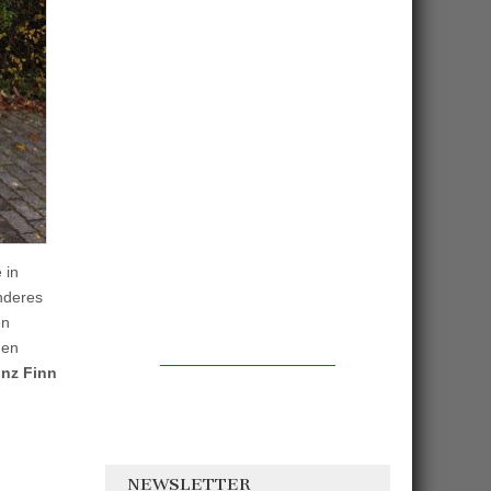
 in
nderes
en
den
inz Finn
NEWSLETTER