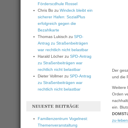
Förderscdhule Rossel
Chris Bo
zu
Windeck bleibt ein
sicherer Hafen: SozialPlus
erfolgreich gegen die
Bezahlkarte
Thomas Lukisch
zu
SPD-
Antrag zu Straßenbeiträgen
war rechtlich nicht belastbar
Harald Löcher
zu
SPD-Antrag
zu Straßenbeiträgen war
rechtlich nicht belastbar
Der gesa
Dieter Vollmer
zu
SPD-Antrag
und die 
zu Straßenbeiträgen war
Weitere 
rechtlich nicht belastbar
Orden ve
nachhalti
NEUESTE BEITRÄGE
ein. Blu
DOMST
Familienzentrum Vogelnest:
zu-leben
Themenveranstaltung