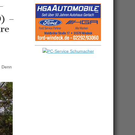
9) –
re
s. Denn