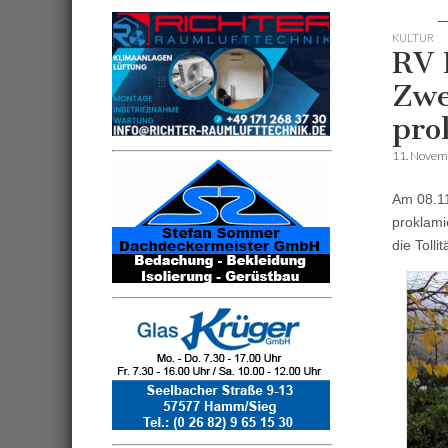
KULTUR
RV 
Zwe
pro
11. Novem
Am 08.11
proklami
die Toll