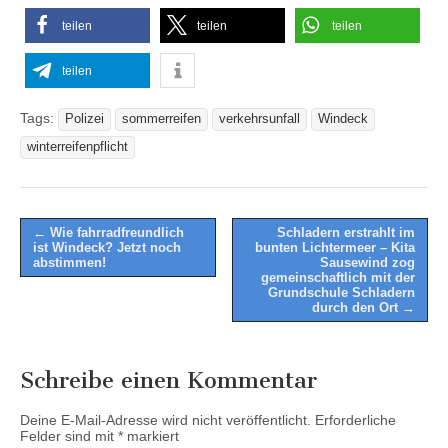
teilen
teilen
teilen
teilen
Tags:
Polizei
sommerreifen
verkehrsunfall
Windeck
winterreifenpflicht
Post
← Wie fahrradfreundlich
Schladern erstrahlt im
ist Windeck? Jetzt noch
bunten Lichtermeer – Kita
navigation
abstimmen!
Sausewind zog
gemeinschaftlich mit der
Grundschule Schladern
durch den Ort →
Schreibe einen Kommentar
Deine E-Mail-Adresse wird nicht veröffentlicht.
Erforderliche
Felder sind mit
*
markiert