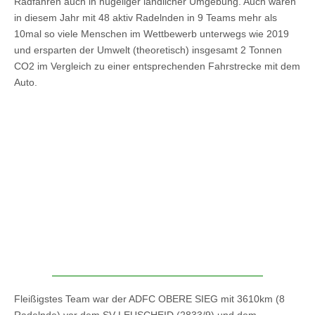
Radfahren auch in hügeliger ländlicher Umgebung. Auch waren
in diesem Jahr mit 48 aktiv Radelnden in 9 Teams mehr als
10mal so viele Menschen im Wettbewerb unterwegs wie 2019
und ersparten der Umwelt (theoretisch) insgesamt 2 Tonnen
CO2 im Vergleich zu einer entsprechenden Fahrstrecke mit dem
Auto.
Fleißigstes Team war der ADFC OBERE SIEG mit 3610km (8
Radelnde) vor dem SV LEUSCHEID (2833/9) und dem