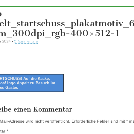
o-
elt_startschuss_plakatmotiv_
m_300dpi_rgb-400×512-1
ar 2024
•
0 Kommentare
RTSCHUSS! Auf die Kacke,
, los! Ingo Appelt zu Besuch im
tion
es Gastes
eibe einen Kommentar
ail-Adresse wird nicht veröffentlicht.
Erforderliche Felder sind mit
*
mar
tar
*