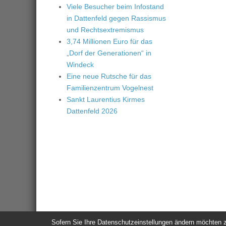
Viele Besucher beim Infostand
in Dattenfeld gegen Rassismus
und Rechtsextremismus
3,74 Millionen Euro für das
„Dorf der Generationen“ in
Windeck
Eine neue Rutsche für das
Familienzentrum Vogelnest
Sankt Laurentius Kirmes
Dattenfeld 2026
Sofern Sie Ihre Datenschutzeinstellungen ändern möchten z.B
© 2026
Windeck24
-
Impressum
/
Datenschutzerklärung
/
Nutzun