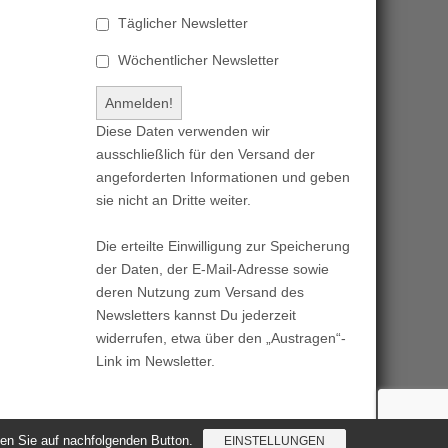
Täglicher Newsletter
Wöchentlicher Newsletter
Diese Daten verwenden wir
ausschließlich für den Versand der
angeforderten Informationen und geben
sie nicht an Dritte weiter.
Die erteilte Einwilligung zur Speicherung
der Daten, der E-Mail-Adresse sowie
deren Nutzung zum Versand des
Newsletters kannst Du jederzeit
widerrufen, etwa über den „Austragen“-
Link im Newsletter.
cken Sie auf nachfolgenden Button.
EINSTELLUNGEN
Magazine Basic
created by
c.bavota
.