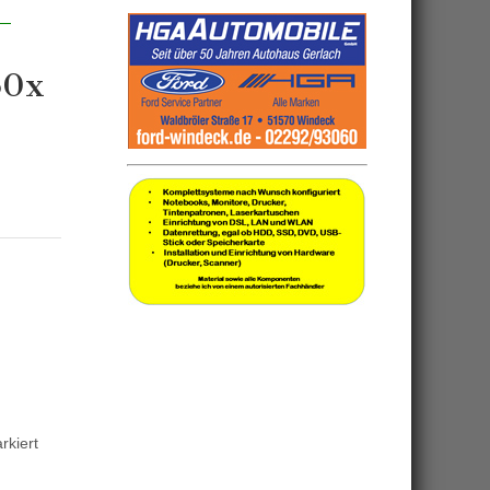
60x
kiert