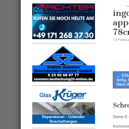
ing
app
78c
19. Febru
Post
← STA
fertig
naviga
Haus d
Schr
Deine E-M
Kommen