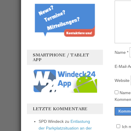
Name
*
SMARTPHONE / TABLET
APP
E-Mail-
Website
Name,
Komment
LETZTE KOMMENTARE
SPD Windeck
zu
Entlastung
Ich 
der Parkplatzsituation an der