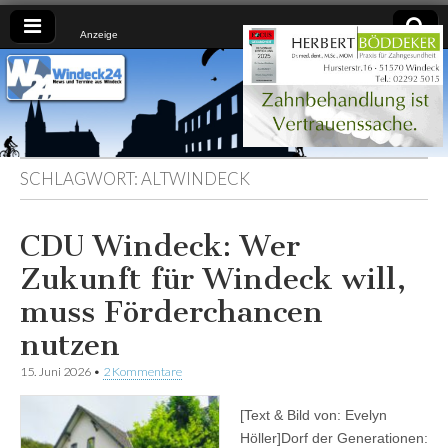
Anzeige
Windeck24
Nachrichten
aus dem
Ländchen
für das
Ländchen
SCHLAGWORT:
ALTWINDECK
CDU Windeck: Wer
Zukunft für Windeck will,
muss Förderchancen
nutzen
15. Juni 2026
•
2 Kommentare
[Text & Bild von: Evelyn
Höller]Dorf der Generationen: