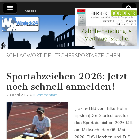
Anzeige
Windeck24
Nachrichten
aus dem
Ländchen
für das
Ländchen
SCHLAGWORT:
DEUTSCHES SPORTABZEICHEN
Sportabzeichen 2026: Jetzt
noch schnell anmelden!
28. April 2026
•
0 Kommentare
[Text & Bild von: Elke Hühn-
Epstein]Der Startschuss für
das Sportabzeichen 2026 fällt
am Mittwoch, den 06. Mai
2026! TuS Herchen und TuS