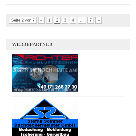
Seite 2 von 7
«
1
2
3
4
…
7
»
WERBEPARTNER