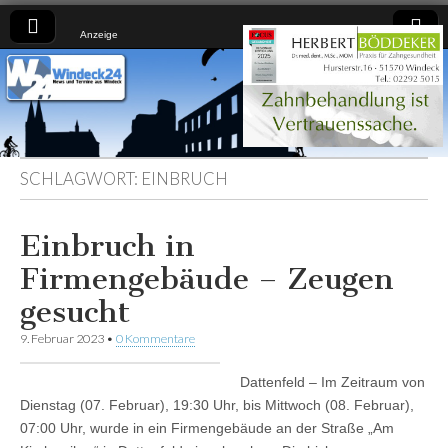
Anzeige
Windeck24
Nachrichten
aus dem
Ländchen
für das
Ländchen
SCHLAGWORT:
EINBRUCH
Einbruch in
Firmengebäude – Zeugen
gesucht
9. Februar 2023
•
0 Kommentare
Dattenfeld – Im Zeitraum von
Dienstag (07. Februar), 19:30 Uhr, bis Mittwoch (08. Februar),
07:00 Uhr, wurde in ein Firmengebäude an der Straße „Am