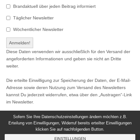
Brandaktuell über jeden Beitrag informiert
Täglicher Newsletter
Wöchentlicher Newsletter
Diese Daten verwenden wir ausschließlich für den Versand der
angeforderten Informationen und geben sie nicht an Dritte
weiter.
Die erteilte Einwilligung zur Speicherung der Daten, der E-Mail-
Adresse sowie deren Nutzung zum Versand des Newsletters
kannst Du jederzeit widerrufen, etwa über den „Austragen“-Link
im Newsletter.
Sofern Sie Ihre Datenschutzeinstellungen ändern möchten z.B.
Erteilung von Einwilligungen, Widerruf bereits erteilter Einwilligungen
klicken Sie auf nachfolgenden Button.
© 2026
Windeck24
-
Impressum
/
Datenschutzerklärung
/
EINSTELLUNGEN