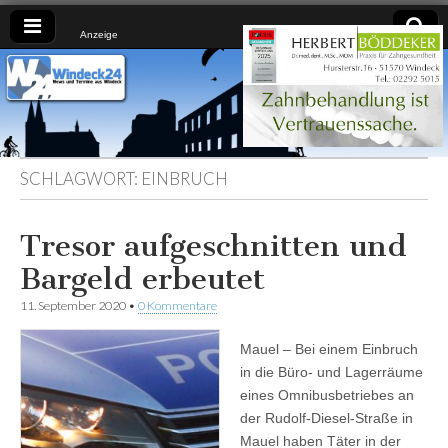
Anzeige
Windeck24
Nachrichten
aus dem
Ländchen
für das
Ländchen
SCHLAGWORT:
EINBRUCH
Tresor aufgeschnitten und
Bargeld erbeutet
11. September 2020
•
0 Kommentare
Mauel – Bei einem Einbruch
in die Büro- und Lagerräume
eines Omnibusbetriebes an
der Rudolf-Diesel-Straße in
Mauel haben Täter in der