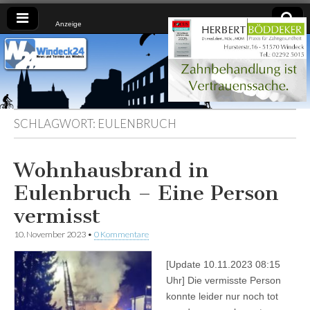
Anzeige
Windeck24
Nachrichten
aus dem
Ländchen
für das
Ländchen
SCHLAGWORT:
EULENBRUCH
Wohnhausbrand in
Eulenbruch – Eine Person
vermisst
10. November 2023
•
0 Kommentare
[Update 10.11.2023 08:15
Uhr] Die vermisste Person
konnte leider nur noch tot