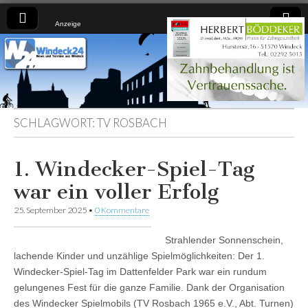
Anzeige
Windeck24
Nachrichten
aus dem
Ländchen
für das
Ländchen
SCHLAGWORT:
TV ROSBACH
1. Windecker-Spiel-Tag
war ein voller Erfolg
25. September 2025
•
0 Kommentare
Strahlender Sonnenschein,
lachende Kinder und unzählige Spielmöglichkeiten: Der 1.
Windecker-Spiel-Tag im Dattenfelder Park war ein rundum
gelungenes Fest für die ganze Familie. Dank der Organisation
des Windecker Spielmobils (TV Rosbach 1965 e.V., Abt. Turnen)