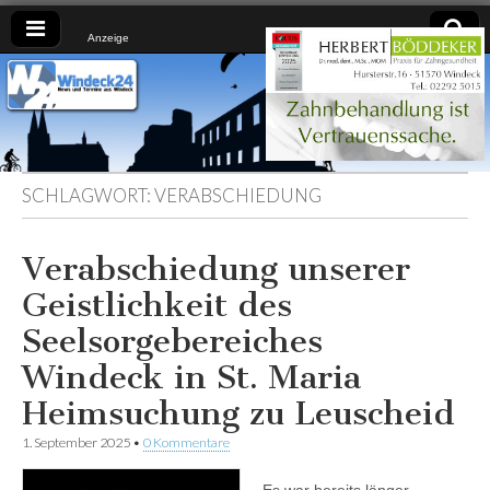
Anzeige
Windeck24
Nachrichten
aus dem
Ländchen
für das
Ländchen
SCHLAGWORT:
VERABSCHIEDUNG
Verabschiedung unserer
Geistlichkeit des
Seelsorgebereiches
Windeck in St. Maria
Heimsuchung zu Leuscheid
1. September 2025
•
0 Kommentare
Es war bereits länger