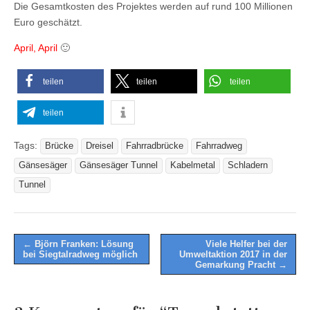
Die Gesamtkosten des Projektes werden auf rund 100 Millionen
Euro geschätzt.
April, April
🙂
teilen
teilen
teilen
teilen
Tags:
Brücke
Dreisel
Fahrradbrücke
Fahrradweg
Gänsesäger
Gänsesäger Tunnel
Kabelmetal
Schladern
Tunnel
Post
← Björn Franken: Lösung
Viele Helfer bei der
bei Siegtalradweg möglich
Umweltaktion 2017 in der
navigation
Gemarkung Pracht →