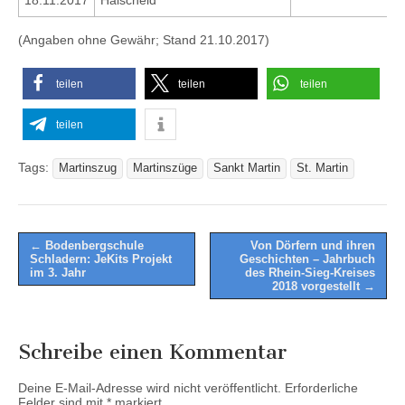
18.11.2017
Halscheid
(Angaben ohne Gewähr; Stand 21.10.2017)
teilen
teilen
teilen
teilen
Tags:
Martinszug
Martinszüge
Sankt Martin
St. Martin
Post
← Bodenbergschule
Von Dörfern und ihren
Schladern: JeKits Projekt
Geschichten – Jahrbuch
navigation
im 3. Jahr
des Rhein-Sieg-Kreises
2018 vorgestellt →
Schreibe einen Kommentar
Deine E-Mail-Adresse wird nicht veröffentlicht.
Erforderliche
Felder sind mit
*
markiert