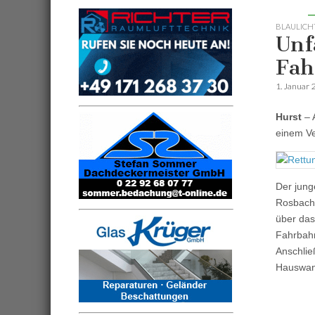
BLAULICH
Unf
Fah
1. Januar 
Hurst
– 
einem Ve
Der jung
Rosbach 
über das
Fahrbahn
Anschlie
Hauswand