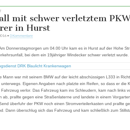
T
all mit schwer verletztem PK
rer in Hurst
2016
•
0 Kommentare
Am Donnerstagmorgen um 04.00 Uhr kam es in Hurst auf der Hohe St
rkehrsunfall, bei dem ein 19jähriger Windecker schwer verletzt wurde.
e Mann war mit seinem BMW auf der leicht abschüssigen L333 in Rich
unterwegs. Eigenen Angaben nach platzte ein Reifen, so dass er die K
 Fahrzeug verlor. Das Fahrzeug kam ins Schleudern, kam nach links v
 ab, prallte gegen eine Straßenlaterne und landete in einem Vorgarten
ßend überfuhr der PKW noch einen Stromverteilerkasten und prallte g
. Dann überschlug sich das Fahrzeug und kam schließlich zum Stillst