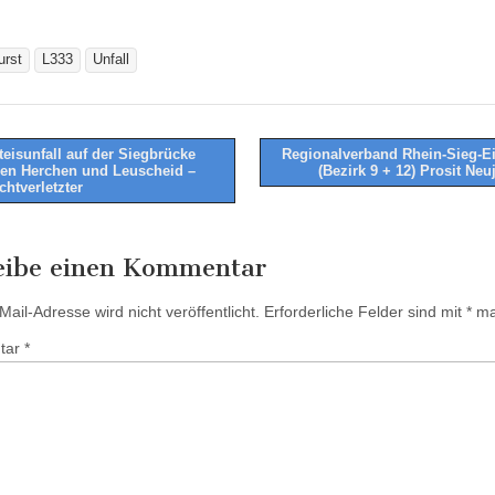
urst
L333
Unfall
teisunfall auf der Siegbrücke
Regionalverband Rhein-Sieg-Eif
en Herchen und Leuscheid –
(Bezirk 9 + 12) Prosit Neu
tion
chtverletzter
eibe einen Kommentar
ail-Adresse wird nicht veröffentlicht.
Erforderliche Felder sind mit
*
mar
tar
*