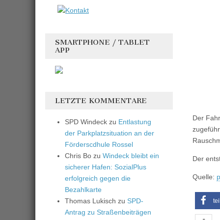
SMARTPHONE / TABLET
APP
LETZTE KOMMENTARE
Der Fahr
SPD Windeck
zu
Entlastung
zugeführ
der Parkplatzsituation an der
Rauschmi
Förderscdhule Rossel
Chris Bo
zu
Windeck bleibt ein
Der ents
sicherer Hafen: SozialPlus
Quelle:
p
erfolgreich gegen die
Bezahlkarte
Thomas Lukisch
zu
SPD-
te
Antrag zu Straßenbeiträgen