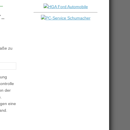
W-
raße zu
tung
ontrolle
on der
.
egen eine
and.