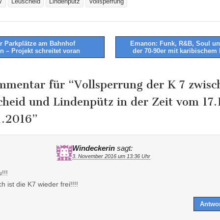
7
Leuscheid
Lindenpütz
Vollsperrung
 Parkplätze am Bahnhof
Emanon: Funk, R&B, Soul u
n – Projekt schreitet voran
der 70-90er mit karibischem 
tion
mmentar für “
Vollsperrung der K 7 zwisc
cheid und Lindenpütz in der Zeit vom 17.
1.2016
”
Windeckerin
sagt:
3. November 2016 um 13:36 Uhr
!!!
h ist die K7 wieder frei!!!!
Antwo