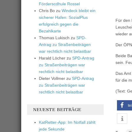
Förderscdhule Rossel
Chris Bo
zu
Windeck bleibt ein
sicherer Hafen: SozialPlus
Für den 
erfolgreich gegen die
Leuschei
Bezahlkarte
wieder a
Thomas Lukisch
zu
SPD-
Antrag zu Straßenbeiträgen
Der ÖPNV
war rechtlich nicht belastbar
Beide Ba
Harald Löcher
zu
SPD-Antrag
sein. Fe
zu Straßenbeiträgen war
rechtlich nicht belastbar
Das Amt 
Dieter Vollmer
zu
SPD-Antrag
für die 
zu Straßenbeiträgen war
(Text: G
rechtlich nicht belastbar
te
NEUESTE BEITRÄGE
KatRetter-App: Im Notfall zählt
jede Sekunde