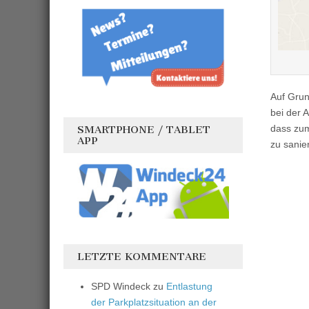
Auf Grun
bei der A
dass zum
SMARTPHONE / TABLET
APP
zu sanie
LETZTE KOMMENTARE
SPD Windeck
zu
Entlastung
der Parkplatzsituation an der