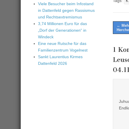
Tags:
K
Viele Besucher beim Infostand
in Dattenfeld gegen Rassismus
und Rechtsextremismus
3,74 Millionen Euro für das
Post
← Mehr
Herche
„Dorf der Generationen“ in
naviga
Windeck
Eine neue Rutsche für das
1 Ko
Familienzentrum Vogelnest
Sankt Laurentius Kirmes
Leus
Dattenfeld 2026
04.1
Juhuu
Endlic