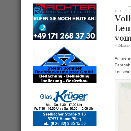
ALLGEMEI
Vol
Leu
vom
4. Oktobe
An mehre
Fahrbahn
Leuschei