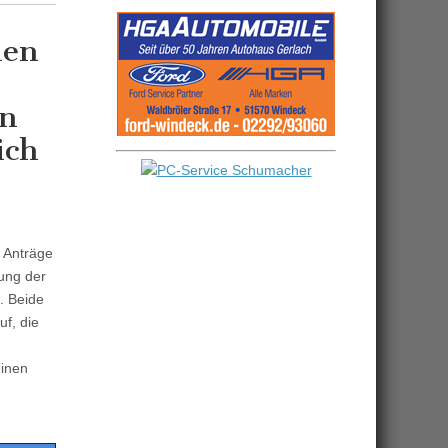
men
an
ich
 Anträge
rung der
. Beide
uf, die
einen