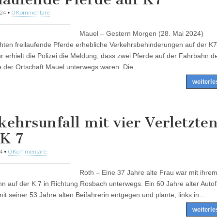
024
•
0 Kommentare
Mauel – Gestern Morgen (28. Mai 2024)
hten freilaufende Pferde erhebliche Verkehrsbehinderungen auf der K
r erhielt die Polizei die Meldung, dass zwei Pferde auf der Fahrbahn de
 der Ortschaft Mauel unterwegs waren. Die…
weiterl
kehrsunfall mit vier Verletzte
 K 7
4
•
0 Kommentare
Roth – Eine 37 Jahre alte Frau war mit ihre
hn auf der K 7 in Richtung Rosbach unterwegs. Ein 60 Jahre alter Auto
mit seiner 53 Jahre alten Beifahrerin entgegen und plante, links in…
weiterl