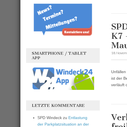
SPD
K7 
Mau
SMARTPHONE / TABLET
18. Novem
APP
Unfällen
ist der 
verläuft 
LETZTE KOMMENTARE
Ver
SPD Windeck
zu
Entlastung
fre
der Parkplatzsituation an der