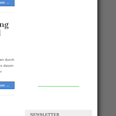
esen →
ng
d
len durch
nes davon
er
esen →
NEWSLETTER