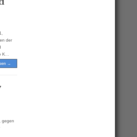
d
1,
hen der
d
ie K…
esen →
7
, gegen
r