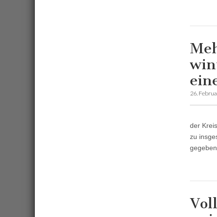
Meh
win
ein
26. Febru
der Krei
zu insge
gegeben,
Vol