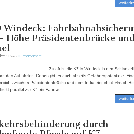
weiterl
 Windeck: Fahrbahnabsicheru
– Höhe Präsidentenbrücke un
el
ber 2024
•
0 Kommentare
Zu oft ist die K7 in Windeck in den Schlagzei
 an den Auffahrten. Dabei gibt es auch abseits Gefahrenpotentiale. Ei
Bereich zwischen Präsidentenbrücke und dem Industriegebiet Mauel. Hi
direkt parallel zur K7 ein Fahrrad-…
weiterl
kehrsbehinderung durch
ilaufende Pferde auf K7