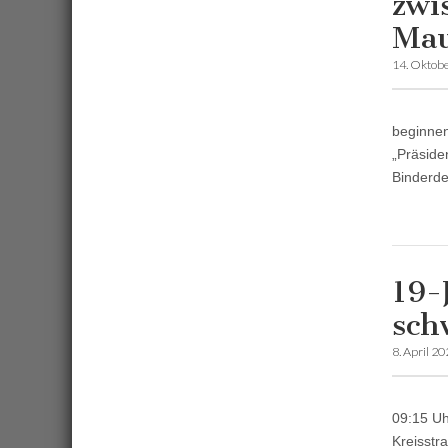
zwi
Mau
14. Oktob
beginnen
„Präside
Binderde
19-
sch
8. April 2
09:15 Uh
Kreisstr