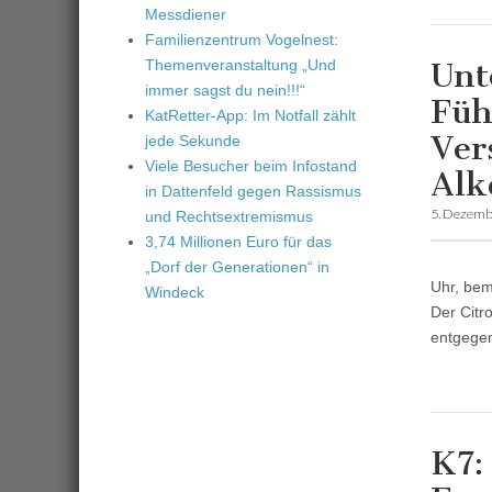
Messdiener
Familienzentrum Vogelnest:
Themenveranstaltung „Und
Unt
immer sagst du nein!!!“
Füh
KatRetter-App: Im Notfall zählt
Ver
jede Sekunde
Viele Besucher beim Infostand
Alk
in Dattenfeld gegen Rassismus
5. Dezemb
und Rechtsextremismus
3,74 Millionen Euro für das
„Dorf der Generationen“ in
Uhr, bem
Windeck
Der Citr
entgege
K7: