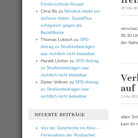
Förderscdhule Rossel
29. Mai 2
Chris Bo
zu
Windeck bleibt ein
sicherer Hafen: SozialPlus
erfolgreich gegen die
verursac
Bezahlkarte
06:30 Uh
Thomas Lukisch
zu
SPD-
der Nähe
Antrag zu Straßenbeiträgen
war rechtlich nicht belastbar
Harald Löcher
zu
SPD-Antrag
zu Straßenbeiträgen war
rechtlich nicht belastbar
Ver
Dieter Vollmer
zu
SPD-Antrag
auf
zu Straßenbeiträgen war
rechtlich nicht belastbar
1. Mai 202
NEUESTE BEITRÄGE
alten So
kam ihr 
Von der Geschichte ins Kino –
Ferienaktion der Rosbacher