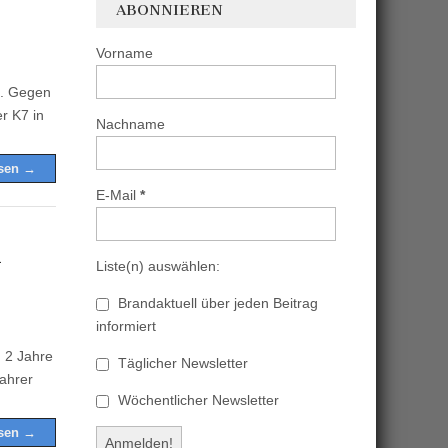
ABONNIEREN
Vorname
7. Gegen
r K7 in
Nachname
esen →
E-Mail
*
n
Liste(n) auswählen:
Brandaktuell über jeden Beitrag
informiert
m 2 Jahre
Täglicher Newsletter
fahrer
Wöchentlicher Newsletter
esen →