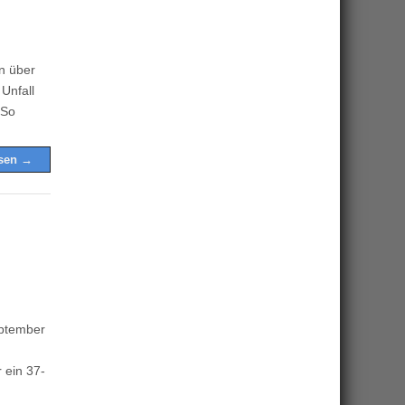
n über
Unfall
 So
esen →
eptember
 ein 37-