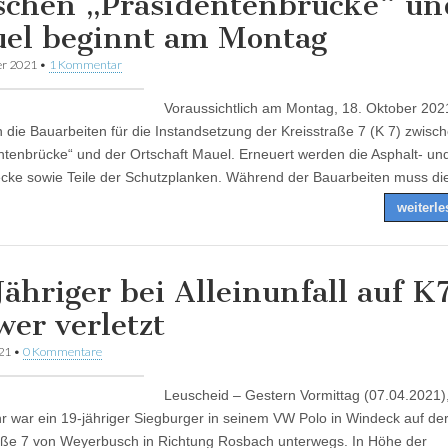
schen „Präsidentenbrücke“ un
el beginnt am Montag
er 2021
•
1 Kommentar
Voraussichtlich am Montag, 18. Oktober 202
 die Bauarbeiten für die Instandsetzung der Kreisstraße 7 (K 7) zwisc
ntenbrücke“ und der Ortschaft Mauel. Erneuert werden die Asphalt- un
cke sowie Teile der Schutzplanken. Während der Bauarbeiten muss d
weiterl
Jähriger bei Alleinunfall auf K
wer verletzt
021
•
0 Kommentare
Leuscheid – Gestern Vormittag (07.04.2021)
r war ein 19-jähriger Siegburger in seinem VW Polo in Windeck auf de
aße 7 von Weyerbusch in Richtung Rosbach unterwegs. In Höhe der