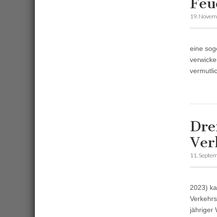
Feu
19. Novem
eine sog
verwicke
vermutli
Dre
Ver
11. Septe
2023) ka
Verkehrs
jähriger