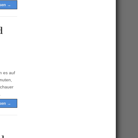
esen →
d
m es auf
nuten,
schauer
…
esen →