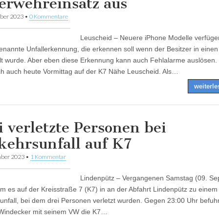
erwehreinsatz aus
ber 2023
•
0 Kommentare
Leuscheid – Neuere iPhone Modelle verfüge
enannte Unfallerkennung, die erkennen soll wenn der Besitzer in einen 
lt wurde. Aber eben diese Erkennung kann auch Fehlalarme auslösen.
ch auch heute Vormittag auf der K7 Nähe Leuscheid. Als…
weiterl
i verletzte Personen bei
kehrsunfall auf K7
mber 2023
•
1 Kommentar
Lindenpütz – Vergangenen Samstag (09. S
m es auf der Kreisstraße 7 (K7) in an der Abfahrt Lindenpütz zu einem
unfall, bei dem drei Personen verletzt wurden. Gegen 23:00 Uhr befuhr
 Windecker mit seinem VW die K7…