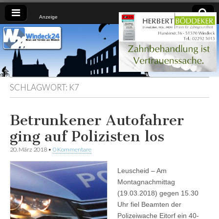
Anzeige
Windeck24
Nachrichten
aus dem
Ländchen
für das
Ländchen
SCHLAGWORT:
K7
Betrunkener Autofahrer
ging auf Polizisten los
20. März 2018
•
0 Kommentare
Leuscheid – Am
Montagnachmittag
(19.03.2018) gegen 15.30
Uhr fiel Beamten der
Polizeiwache Eitorf ein 40-