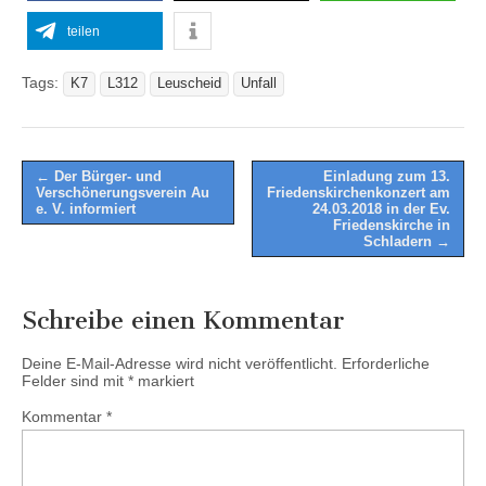
teilen
Tags:
K7
L312
Leuscheid
Unfall
Post
← Der Bürger- und
Einladung zum 13.
Verschönerungsverein Au
Friedenskirchenkonzert am
navigation
e. V. informiert
24.03.2018 in der Ev.
Friedenskirche in
Schladern →
Schreibe einen Kommentar
Deine E-Mail-Adresse wird nicht veröffentlicht.
Erforderliche
Felder sind mit
*
markiert
Kommentar
*