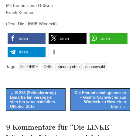
Mit freundlichen Grüßen
Frank Kemper
(Text: Die LINKE Windeck)
teilen
teilen
teilen
teilen
Tags:
Die LINKE
DRK
Kindergarten
Zauberwald
Post
← B 256 (Schladernring) –
Die Freundschaft genossen
Bauarbeiten verzögern
– Gastro-Nachwuchs aus
navigation
sich bis voraussichtlich
Windeck zu Besuch in
Oktober 2016
Dijon →
9 Kommentare für “
Die LINKE