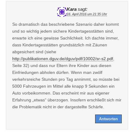
Kara
sagt:
16. April 2016 um 21:35 Uhr
So dramatisch das beschriebene Szenario daher kommt
und so wichtig jedem sichere Kindertagesstätten sind,
erwarte ich eine gewisse Sachlichkeit. Ich dachte immer,
dass Kindertagesstätten grundsätzlich mit Zäunen
abgesichert sind (siehe
http://publikationen.dguv.de/dguv/pdf/10002/sr-s2.pdf
,
Seite 32) und dass nur Eltern ihre Kinder aus diesen
Einfriedungen abholen dürfen. Wenn man zwölf
verkehrsreiche Stunden pro Tag annimmt, so müsste bei
5000 Fahrzeugen im Mittel alle knapp 9 Sekunden ein
Auto vorbeikommen. Das erscheint mir aus eigener
Erfahrung „etwas“ überzogen. Insofern erschließt sich mir
die Problematik nicht in der dargestellte Schärfe.
Antworten