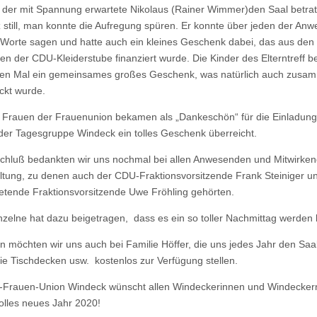
 der mit Spannung erwartete Nikolaus (Rainer Wimmer)den Saal betra
z still, man konnte die Aufregung spüren. Er konnte über jeden der An
 Worte sagen und hatte auch ein kleines Geschenk dabei, das aus den
n der CDU-Kleiderstube finanziert wurde. Die Kinder des Elterntreff 
ten Mal ein gemeinsames großes Geschenk, was natürlich auch zusa
ckt wurde.
 Frauen der Frauenunion bekamen als „Dankeschön“ für die Einladun
der Tagesgruppe Windeck ein tolles Geschenk überreicht.
hluß bedankten wir uns nochmal bei allen Anwesenden und Mitwirken
ltung, zu denen auch der CDU-Fraktionsvorsitzende Frank Steiniger u
tretende Fraktionsvorsitzende Uwe Fröhling gehörten.
nzelne hat dazu beigetragen, dass es ein so toller Nachmittag werden 
 möchten wir uns auch bei Familie Höffer, die uns jedes Jahr den Saal
ie Tischdecken usw. kostenlos zur Verfügung stellen.
Frauen-Union Windeck wünscht allen Windeckerinnen und Windeckern
lles neues Jahr 2020!