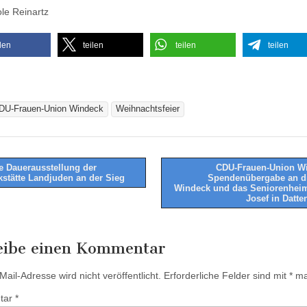
ole Reinartz
ilen
teilen
teilen
teilen
DU-Frauen-Union Windeck
Weihnachtsfeier
 Dauerausstellung der
CDU-Frauen-Union W
stätte Landjuden an der Sieg
Spendenübergabe an di
tion
Windeck und das Seniorenhei
Josef in Datte
eibe einen Kommentar
ail-Adresse wird nicht veröffentlicht.
Erforderliche Felder sind mit
*
mar
tar
*