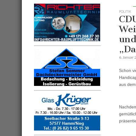
POLITIK
CDU
Wei
und
„Da
6. Januar 
Schon vi
Handicap
aus dem 
Nachdem 
gemütlic
präsenti