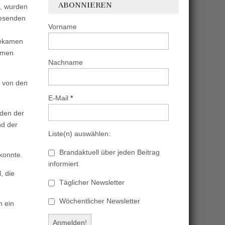
ABONNIEREN
t, wurden
wesenden
Vorname
bekamen
mmen
Nachname
g von den
E-Mail
*
den der
nd der
Liste(n) auswählen:
Brandaktuell über jeden Beitrag
konnte.
informiert
, die
Täglicher Newsletter
Wöchentlicher Newsletter
 ein