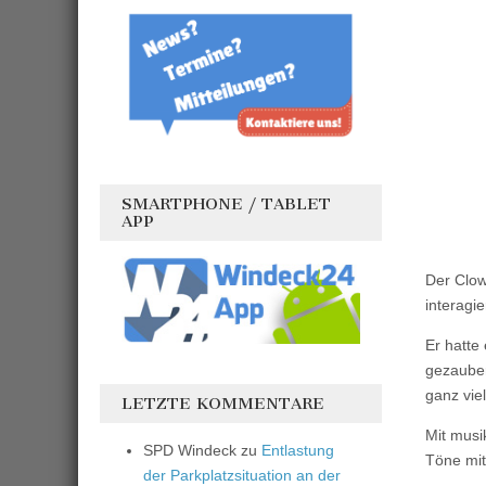
SMARTPHONE / TABLET
APP
Der Clow
interagie
Er hatte
gezauber
ganz vie
LETZTE KOMMENTARE
Mit musi
SPD Windeck
zu
Entlastung
Töne mi
der Parkplatzsituation an der