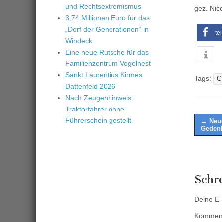
und Rechtsextremismus
gez. Nic
3,74 Millionen Euro für das
„Dorf der Generationen“ in
te
Windeck
Eine neue Rutsche für das
Familienzentrum Vogelnest
Sankt Laurentius Kirmes
Tags:
C
Dattenfeld 2026
Nach Zeugenhinweis:
Traktorfahrer ohne
Post
Führerschein gestellt
← Neue
Gedenk
naviga
Schr
Deine E-M
Kommen