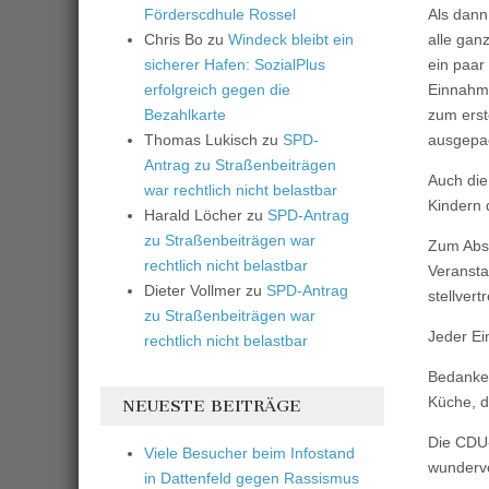
Förderscdhule Rossel
Als dann
Chris Bo
zu
Windeck bleibt ein
alle gan
sicherer Hafen: SozialPlus
ein paar
erfolgreich gegen die
Einnahme
Bezahlkarte
zum ers
Thomas Lukisch
zu
SPD-
ausgepa
Antrag zu Straßenbeiträgen
Auch die
war rechtlich nicht belastbar
Kindern 
Harald Löcher
zu
SPD-Antrag
zu Straßenbeiträgen war
Zum Absc
rechtlich nicht belastbar
Veransta
Dieter Vollmer
zu
SPD-Antrag
stellver
zu Straßenbeiträgen war
Jeder Ei
rechtlich nicht belastbar
Bedanken
Küche, d
NEUESTE BEITRÄGE
Die CDU-
Viele Besucher beim Infostand
wundervo
in Dattenfeld gegen Rassismus