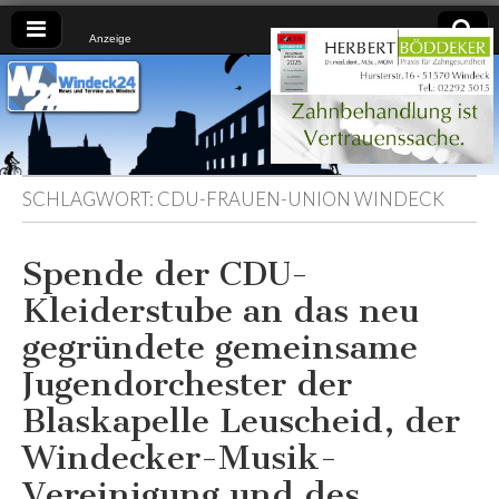
Anzeige
Windeck24
Nachrichten
aus dem
Ländchen
für das
Ländchen
SCHLAGWORT:
CDU-FRAUEN-UNION WINDECK
Spende der CDU-
Kleiderstube an das neu
gegründete gemeinsame
Jugendorchester der
Blaskapelle Leuscheid, der
Windecker-Musik-
Vereinigung und des