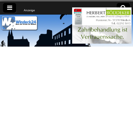
Anzeige
Windeck24
Nachrichten
aus dem
Ländchen
für das
Ländchen