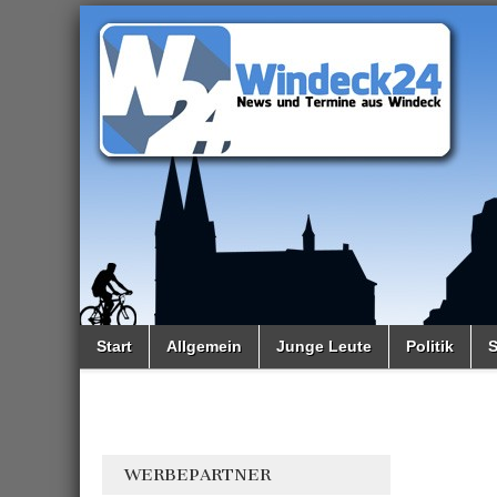
Windeck24
Nachrichten
aus dem
Ländchen
für das
Ländchen
Main
Skip
Start
Allgemein
Junge Leute
Politik
S
to
menu
Sub
content
menu
WERBEPARTNER