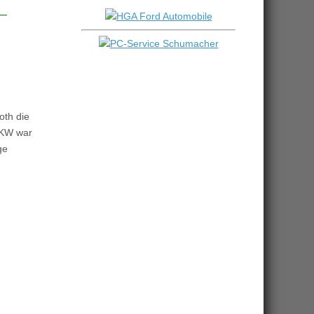
oth die
PKW war
ge