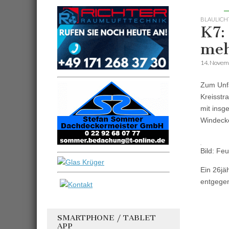
BLAULICH
K7:
meh
14. Novem
Zum Unfa
Kreisst
mit insg
Windecke
Bild: Fe
Ein 26jä
entgegen
SMARTPHONE / TABLET
APP