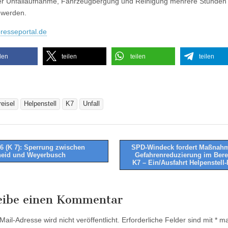
r Unfallaufnahme, Fahrzeugbergung und Reinigung mehrere Stunden 
 werden.
resseportal.de
ilen
teilen
teilen
teilen
reisel
Helpenstell
K7
Unfall
6 (K 7): Sperrung zwischen
SPD-Windeck fordert Maßnah
eid und Weyerbusch
Gefahrenreduzierung im Bere
tion
K7 – Ein/Ausfahrt Helpenstell
eibe einen Kommentar
ail-Adresse wird nicht veröffentlicht.
Erforderliche Felder sind mit
*
mar