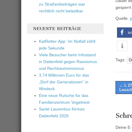
Dauer de
zu Straßenbeiträgen war
gesperrt
rechtlich nicht belastbar
Quelle:
p
NEUESTE BEITRÄGE
te
KatRetter-App: Im Notfall zählt
jede Sekunde
Viele Besucher beim Infostand
Tags:
D
in Dattenfeld gegen Rassismus
und Rechtsextremismus
3,74 Millionen Euro für das
„Dorf der Generationen“ in
Post
← L 27
Windeck
Leusch
naviga
Eine neue Rutsche für das
Familienzentrum Vogelnest
Sankt Laurentius Kirmes
Schr
Dattenfeld 2026
Deine E-M