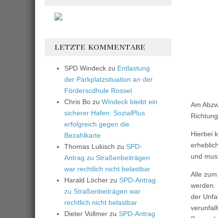
LETZTE KOMMENTARE
SPD Windeck
zu
Entlastung
der Parkplatzsituation an der
Förderscdhule Rossel
Chris Bo
zu
Windeck bleibt ein
Am Abzwe
sicherer Hafen: SozialPlus
Richtung
erfolgreich gegen die
Hierbei 
Bezahlkarte
erheblic
Thomas Lukisch
zu
SPD-
und muss
Antrag zu Straßenbeiträgen
war rechtlich nicht belastbar
Alle zum
Harald Löcher
zu
SPD-Antrag
werden. 
zu Straßenbeiträgen war
der Unfa
rechtlich nicht belastbar
verunfal
Dieter Vollmer
zu
SPD-Antrag