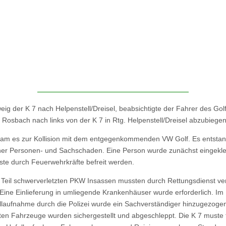
ig der K 7 nach Helpenstell/Dreisel, beabsichtigte der Fahrer des Gol
 Rosbach nach links von der K 7 in Rtg. Helpenstell/Dreisel abzubiegen
kam es zur Kollision mit dem entgegenkommenden VW Golf. Es entsta
her Personen- und Sachschaden. Eine Person wurde zunächst eingek
te durch Feuerwehrkräfte befreit werden.
 Teil schwerverletzten PKW Insassen mussten durch Rettungsdienst ve
Eine Einlieferung in umliegende Krankenhäuser wurde erforderlich. I
llaufnahme durch die Polizei wurde ein Sachverständiger hinzugezogen
lten Fahrzeuge wurden sichergestellt und abgeschleppt. Die K 7 muste 