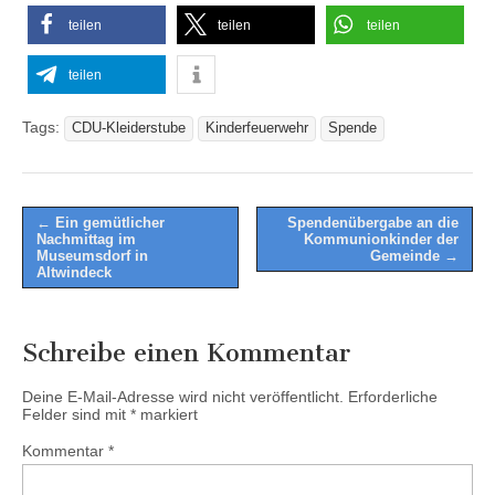
teilen
teilen
teilen
teilen
Tags:
CDU-Kleiderstube
Kinderfeuerwehr
Spende
Post
← Ein gemütlicher
Spendenübergabe an die
Nachmittag im
Kommunionkinder der
navigation
Museumsdorf in
Gemeinde →
Altwindeck
Schreibe einen Kommentar
Deine E-Mail-Adresse wird nicht veröffentlicht.
Erforderliche
Felder sind mit
*
markiert
Kommentar
*