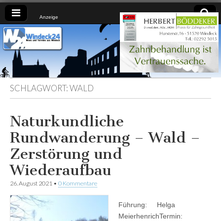
Anzeige
Windeck24
Nachrichten
aus dem
Ländchen
für das
Ländchen
SCHLAGWORT:
WALD
Naturkundliche
Rundwanderung – Wald –
Zerstörung und
Wiederaufbau
26. August 2021
•
0 Kommentare
Führung: Helga
MeierhenrichTermin: