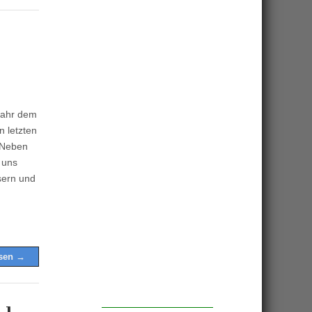
 Jahr dem
n letzten
 Neben
 uns
sern und
esen →