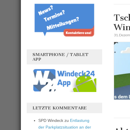
Tsc
Win
31. Dezem
SMARTPHONE / TABLET
APP
LETZTE KOMMENTARE
SPD Windeck
zu
Entlastung
der Parkplatzsituation an der