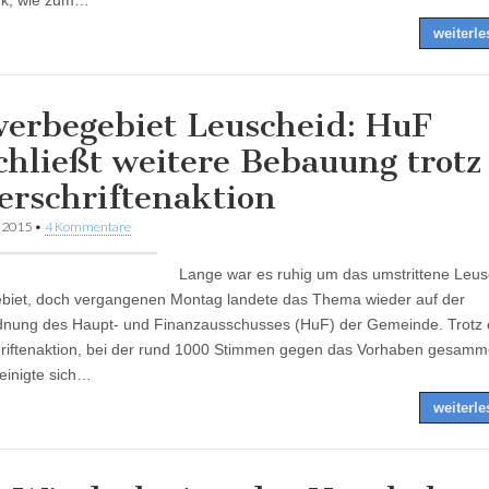
k, wie zum…
weiterl
erbegebiet Leuscheid: HuF
chließt weitere Bebauung trotz
erschriftenaktion
r 2015
•
4 Kommentare
Lange war es ruhig um das umstrittene Leus
iet, doch vergangenen Montag landete das Thema wieder auf der
nung des Haupt- und Finanzausschusses (HuF) der Gemeinde. Trotz 
riftenaktion, bei der rund 1000 Stimmen gegen das Vorhaben gesamm
einigte sich…
weiterl