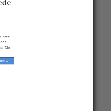
ede
z kann
 das
at. Die
esen →