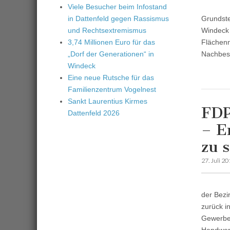
Viele Besucher beim Infostand
in Dattenfeld gegen Rassismus
Grundste
und Rechtsextremismus
Windeck 
3,74 Millionen Euro für das
Flächenn
„Dorf der Generationen“ in
Nachbes
Windeck
Eine neue Rutsche für das
Familienzentrum Vogelnest
Sankt Laurentius Kirmes
FDP
Dattenfeld 2026
– E
zu 
27. Juli 2
der Bezi
zurück i
Gewerbeg