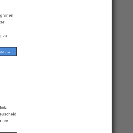
 grünen
ter
g zu
esen →
ließ
Leuscheid
it um