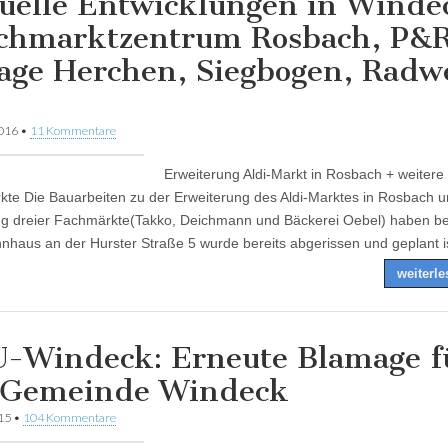
uelle Entwicklungen in Winde
chmarktzentrum Rosbach, P&
age Herchen, Siegbogen, Radw
2016
•
11 Kommentare
Erweiterung Aldi-Markt in Rosbach + weitere
te Die Bauarbeiten zu der Erweiterung des Aldi-Marktes in Rosbach u
ng dreier Fachmärkte(Takko, Deichmann und Bäckerei Oebel) haben b
haus an der Hurster Straße 5 wurde bereits abgerissen und geplant 
weiterl
-Windeck: Erneute Blamage f
 Gemeinde Windeck
015
•
104 Kommentare