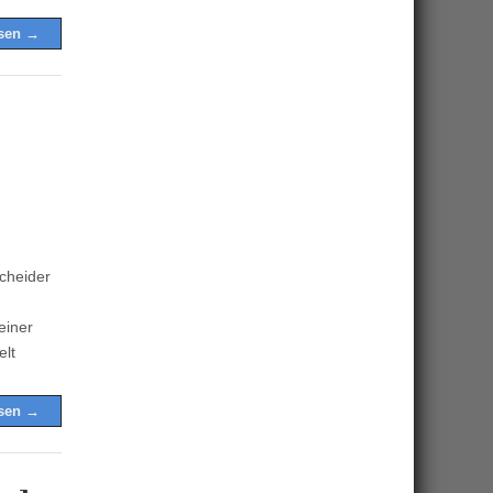
esen →
cheider
einer
elt
esen →