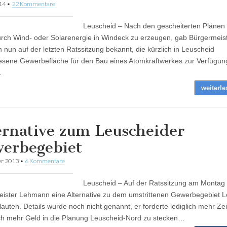
014
•
22 Kommentare
Leuscheid – Nach den gescheiterten Plänen
rch Wind- oder Solarenergie in Windeck zu erzeugen, gab Bürgermeis
nun auf der letzten Ratssitzung bekannt, die kürzlich in Leuscheid
sene Gewerbefläche für den Bau eines Atomkraftwerkes zur Verfügun
…
weiterl
ernative zum Leuscheider
erbegebiet
er 2013
•
6 Kommentare
Leuscheid – Auf der Ratssitzung am Montag 
ister Lehmann eine Alternative zu dem umstrittenen Gewerbegebiet 
lauten. Details wurde noch nicht genannt, er forderte lediglich mehr Ze
ch mehr Geld in die Planung Leuscheid-Nord zu stecken…