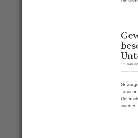
Handwer
Gew
bes
Unt
21. Janua
Gewergeb
Tagesord
Untersch
wurden, 