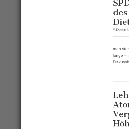
SPD
des
Die
9. Dezemb
man steh
lange – 
Diskussi
Leh
Ato
Ver
Hö