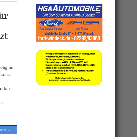
ür
zt
ötig auf
Es ist
r
unden.
um
esen →