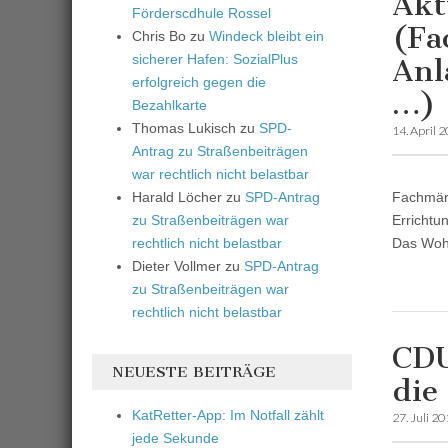
Akt
Förderscdhule Rossel
(Fa
Chris Bo
zu
Windeck bleibt ein
sicherer Hafen: SozialPlus
Anl
erfolgreich gegen die
…)
Bezahlkarte
Thomas Lukisch
zu
SPD-
14. April 
Antrag zu Straßenbeiträgen
war rechtlich nicht belastbar
Harald Löcher
zu
SPD-Antrag
Fachmärk
zu Straßenbeiträgen war
Errichtu
rechtlich nicht belastbar
Das Wohn
Dieter Vollmer
zu
SPD-Antrag
zu Straßenbeiträgen war
rechtlich nicht belastbar
CDU
NEUESTE BEITRÄGE
die
KatRetter-App: Im Notfall zählt
27. Juli 2
jede Sekunde