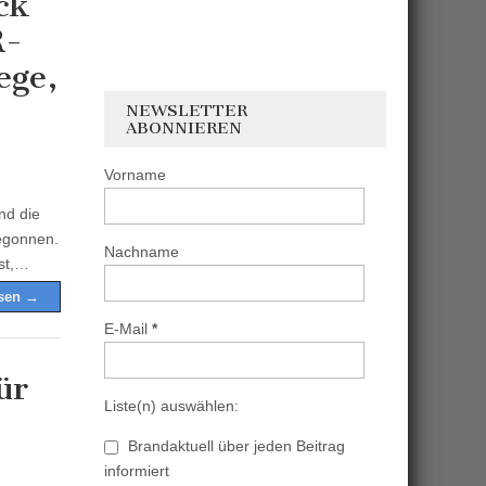
ck
R-
ege,
NEWSLETTER
ABONNIEREN
Vorname
nd die
egonnen.
Nachname
ist,…
esen →
E-Mail
*
ür
Liste(n) auswählen:
Brandaktuell über jeden Beitrag
informiert