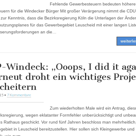
Fehlende Gewerbesteuern bedeuten höhere
uern für die Windecker Bürger Mit großer Verärgerung nimmt die CDU
zur Kenntnis, dass die Bezirksregierung Köln die Unterlagen der Ände
utzungsplanes für das Gewerbegebiet Leuscheid mit einer langen List
serungsforderungen an die…
weiterl
-Windeck: „Ooops, I did it ag
rneut droht ein wichtiges Proj
scheitern
015
•
7 Kommentare
Zum wiederholten Male wird ein Antrag, die
rksregierung, wegen eklatanter Formfehler unberücksichtigt und unbear
ns Rathaus geschickt. Vor rund fünf Jahren beschloss man mehrheitlich,
ebiet in Leuscheid bereitzustellen. Hier sollen sich Kleingewerbe und