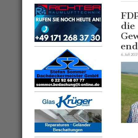
FDP
die
Gew
end
6. Juli 201