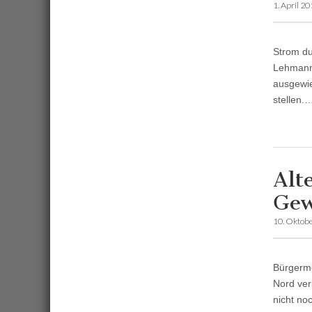
1. April 2
Strom du
Lehmann 
ausgewie
stellen.
Alt
Gew
10. Oktob
Bürgerme
Nord ver
nicht no